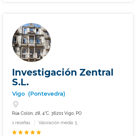
Investigación Zentral
S.L.
Vigo
(Pontevedra)
Rúa Colón, 28, 4°C, 36201 Vigo, PO
¿Qué tipo de caso quieres investigar?
1 reseñas
Valoración media: 5
*




