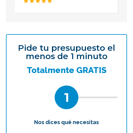





Pide tu presupuesto el
menos de 1 minuto
Totalmente GRATIS
1
Nos dices qué necesitas
Te