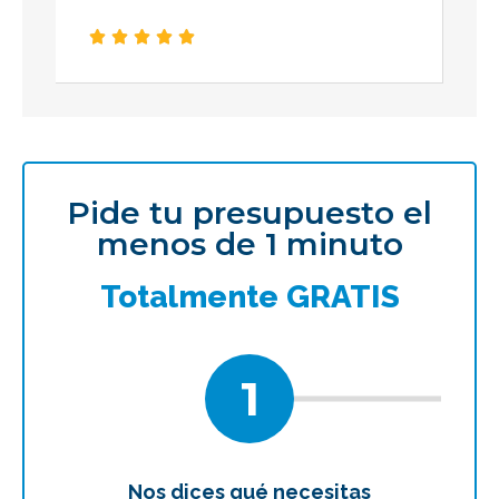





Pide tu presupuesto el
menos de 1 minuto
Totalmente GRATIS
1
Nos dices qué necesitas
Te