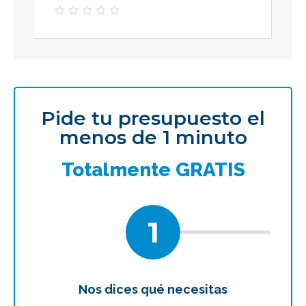





Pide tu presupuesto el
menos de 1 minuto
Totalmente GRATIS
1
Nos dices qué necesitas
Te