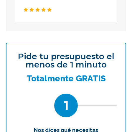





Pide tu presupuesto el
menos de 1 minuto
Totalmente GRATIS
1
Nos dices qué necesitas
Te