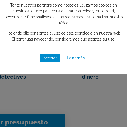
Tu privacidad es importante para
tipo de caso quieres investigar?
*
nosotros
mente GRATIS
Tanto nuestros partners como nosotros utilizamos cookies en
nuestro sitio web para personalizar contenido y publicidad,
2
3
proporcionar funcionalidades a las redes sociales, o analizar nuestro
tráfico.
Haciendo clic consientes el uso de esta tecnología en nuestra web.
Si continuas navegando, consideramos que aceptas su uso.
emos en contacto
Eliges tu mejor opción,
 los mejores
ahorrando tiempo y
Leer más...
Aceptar
detectives
dinero
ar presupuesto