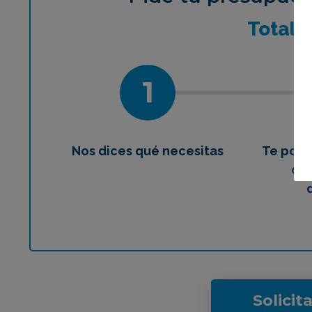
¿Qué 
Total
1
Nos dices qué necesitas
Te pon
con
Solicit