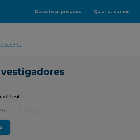
Detectives privados
Quiénes somos
estigadores
nvestigadores
1018 Sevilla
: 0





o