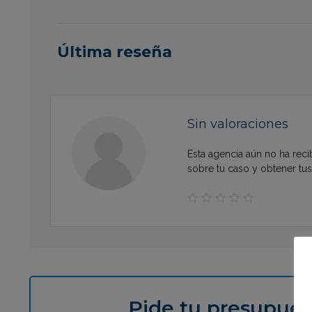
Última reseña
Sin valoraciones
Esta agencia aún no ha reci
sobre tu caso y obtener tu





Pide tu presupues