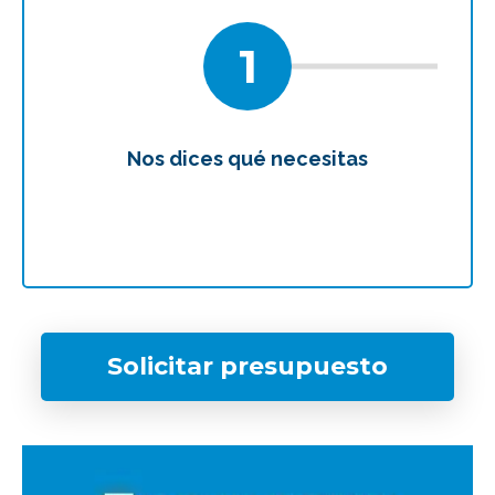
1
Nos dices qué necesitas
Te
¿Qué tipo de caso quieres investigar?
Solicitar presupuesto
*