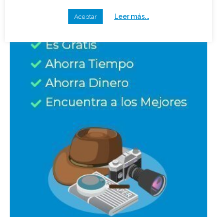
Tanto nuestros partners como nosotros utilizamos
cookies en nuestro sitio web para personalizar contenido
y publicidad, proporcionar funcionalidades a las redes
sociales, o analizar nuestro tráfico.
Haciendo clic consientes el uso de esta tecnología en
nuestra web. Si continuas navegando, consideramos que
aceptas su uso.
Leer más...
Aceptar