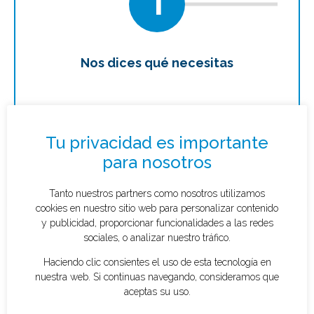
1
Nos dices qué necesitas
Te
Solicitar presupuesto
¿Qué tipo de caso quieres investigar?
*
Tu privacidad es importante
para nosotros