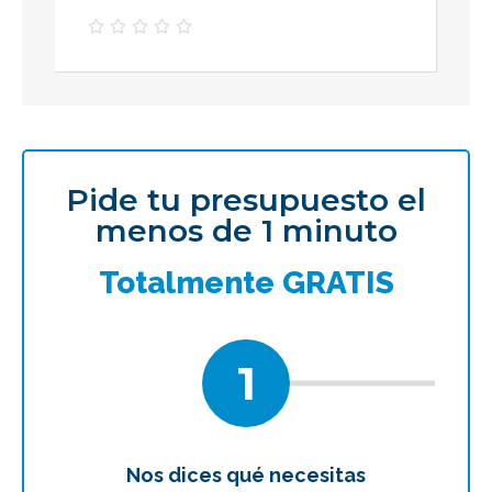





Pide tu presupuesto el
menos de 1 minuto
Totalmente GRATIS
1
Nos dices qué necesitas
Te