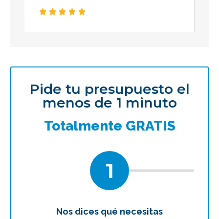





Pide tu presupuesto el
menos de 1 minuto
Totalmente GRATIS
1
Nos dices qué necesitas
Te