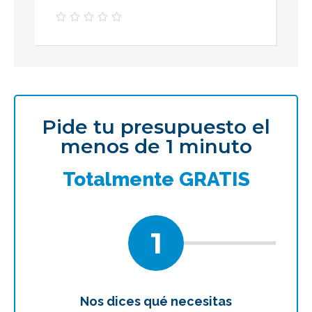





Pide tu presupuesto el
menos de 1 minuto
Totalmente GRATIS
1
Nos dices qué necesitas
Te