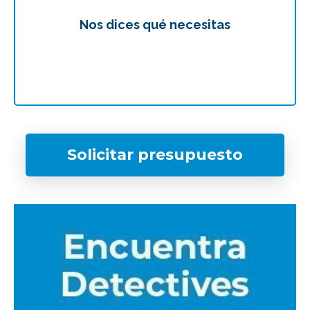
Nos dices qué necesitas
Te
Solicitar presupuesto
¿Qué tipo de caso quieres investigar?
*