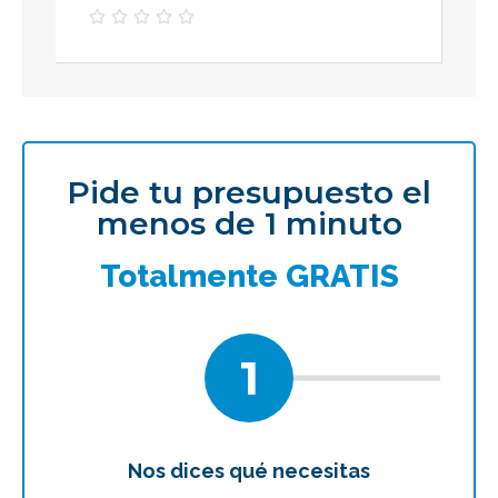





Pide tu presupuesto el
menos de 1 minuto
Totalmente GRATIS
1
Nos dices qué necesitas
Te