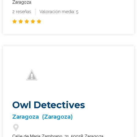
Zaragoza
2 reseñas
Valoración media: 5





Owl Detectives
Zaragoza
(Zaragoza)
Calle de María Zambrano, 31, 50018 Zaragoza