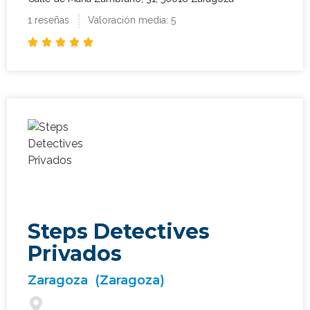
1 reseñas
Valoración media: 5





¿Qué tipo de caso quieres investigar?
*
Steps Detectives
Privados
Zaragoza
(Zaragoza)