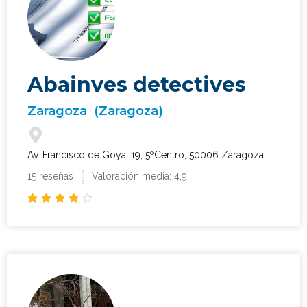
Abainves detectives
Zaragoza
(Zaragoza)
Av. Francisco de Goya, 19, 5ºCentro, 50006 Zaragoza
15 reseñas
Valoración media: 4,9




